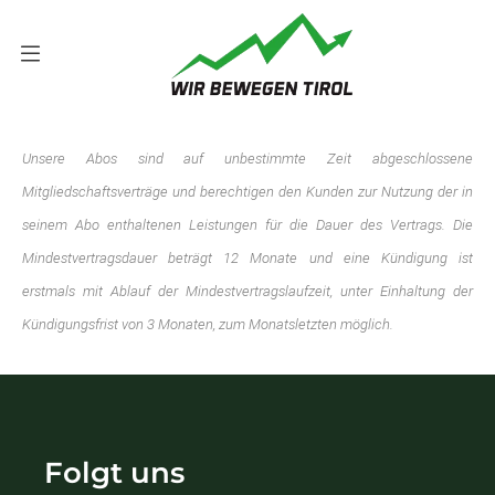
Unsere Abos sind auf unbestimmte Zeit abgeschlossene
Mitgliedschaftsverträge und berechtigen den Kunden zur Nutzung der in
seinem Abo enthaltenen Leistungen für die Dauer des Vertrags. Die
Mindestvertragsdauer beträgt 12 Monate und eine Kündigung ist
erstmals mit Ablauf der Mindestvertragslaufzeit, unter Einhaltung der
Kündigungsfrist von 3 Monaten, zum Monatsletzten möglich.
Folgt uns