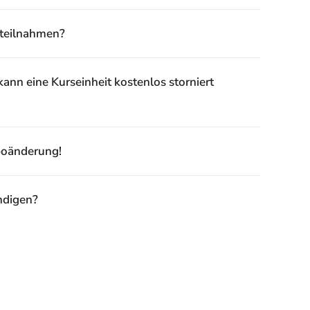
tteilnahmen?
ann eine Kurseinheit kostenlos storniert
boänderung!
ndigen?