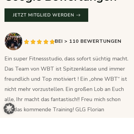
JETZT MITGLIED WERDEN
BEI > 110 BEWERTUNGEN
Ein super Fitnessstudio, dass sofort süchtig macht.
D
Das Team von WBT ist Spitzenklasse und immer
T
freundlich und Top motiviert ! Ein „ohne WBT“ ist
S
nicht mehr vorzustellen. Ein großen Lob an Euch
l
alle, Ihr macht das fantastisch!! Freu mich schon
m
auf das kommende Training! GLG Florian
D
Florian Kapferer