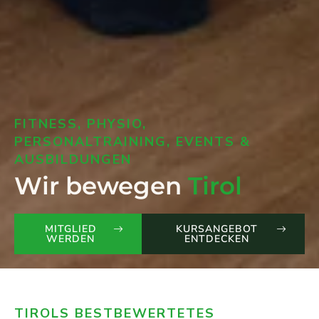
FITNESS, PHYSIO,
PERSONALTRAINING, EVENTS &
AUSBILDUNGEN
Wir bewegen
Tirol
MITGLIED
KURSANGEBOT
WERDEN
ENTDECKEN
TIROLS BESTBEWERTETES