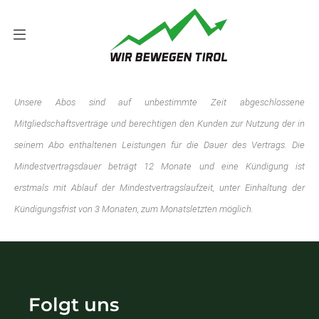
Unsere Abos sind auf unbestimmte Zeit abgeschlossene
Mitgliedschaftsverträge und berechtigen den Kunden zur Nutzung der in
seinem Abo enthaltenen Leistungen für die Dauer des Vertrags. Die
Mindestvertragsdauer beträgt 12 Monate und eine Kündigung ist
erstmals mit Ablauf der Mindestvertragslaufzeit, unter Einhaltung der
Kündigungsfrist von 3 Monaten, zum Monatsletzten möglich.
Folgt uns