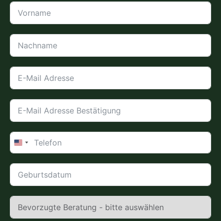
United
States
+1