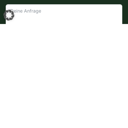
Beratungsanfrage absenden
Standort
Austraße 24 (EG & 2. Stock) 6063 Rum /
Innsbruck Ost
Parken:
Kostenlose Parkgarage &